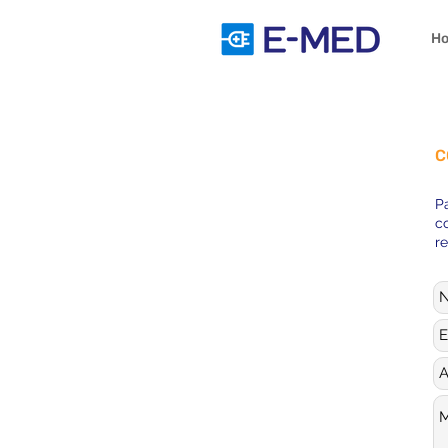
H
C
P
c
r