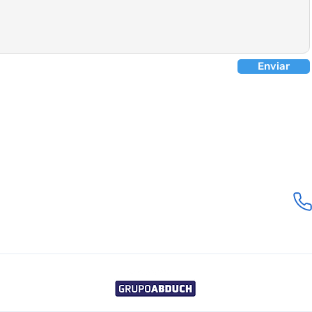
Enviar
Localização
Rua Santa Bárbara, 48 - Bairro San Jose II
Vargem Grande Paulista - SP - CEP 06742-128
comercial@e-med.net.br