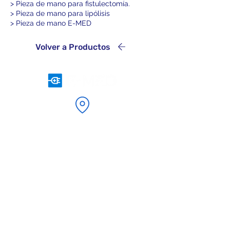
> Pieza de mano para fistulectomía.
> Pieza de mano para lipólisis
> Pieza de mano E-MED
Volver a Productos
Ubicación
Calle Santa Bárbara, 48 -
Barrio San Jose II
Vargem Grande Paulista -
SP - 06742-128
comercial@e-med.net.br
Atendimiento
+55 11 5686 5851