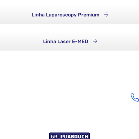
Linha Laparoscopy Premium
Linha Laser E-MED
Ubicación
Calle Santa Bárbara, 48 - Barrio San Jose II
Vargem Grande Paulista - SP - 06742-128
comercial@e-med.net.br