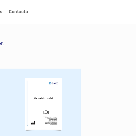
es
Contacto
r.